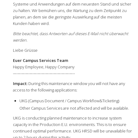
Systeme und Anwendungen auf dem neuesten Stand und sicher
zu halten. Wir bemühen uns, die Wartung zu dem Zeitpunkt zu
planen, an dem sie die geringste Auswirkung auf die meisten
Kunden haben wird.
Bitte beachtet, dass Antworten auf dieses E-Mail nicht überwacht
werden.
Liebe Grüsse
Euer Campus Services Team
Happy Employee, Happy Company
———————————————–
Impact:
During this maintenance window you will not have any
access to the following applications:
UKG (Campus Document / Campus Workflow&Ticketing)
Other Campus Services are not affected and will be available.
UKG is conducting planned maintenance to increase system
capacity in the Production E.U. environments. This is to ensure
continued optimal performance. UKG HRSD will be unavailable for
up to 2 hours during this activity.