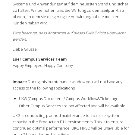
Systeme und Anwendungen auf dem neuesten Stand und sicher
zu halten. Wir bemühen uns, die Wartung zu dem Zeitpunkt zu
planen, an dem sie die geringste Auswirkung auf die meisten
Kunden haben wird.
Bitte beachtet, dass Antworten auf dieses E-Mail nicht überwacht
werden.
Liebe Grüsse
Euer Campus Services Team
Happy Employee, Happy Company
———————————————–
Impact:
During this maintenance window you will not have any
access to the following applications:
UKG (Campus Document / Campus Workflow&Ticketing)
Other Campus Services are not affected and will be available.
UKG is conducting planned maintenance to increase system
capacity in the Production E.U. environments. This is to ensure
continued optimal performance. UKG HRSD will be unavailable for
up to 2 hours during this activity.