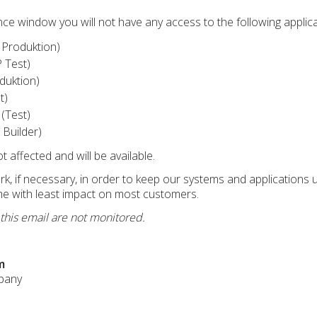
ce window you will not have any access to the following applica
 Produktion)
 Test)
duktion)
t)
(Test)
Builder)
affected and will be available.
, if necessary, in order to keep our systems and applications u
me with least impact on most customers.
 this email are not monitored.
m
pany