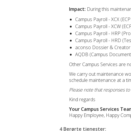
Impact:
During this maintenan
Campus Payroll - XCX (ECP
Campus Payroll - XCW (ECP
Campus Payroll - HRP (Pro
Campus Payroll - HRD (Tes
aconso Dossier & Creator 
AQDB (Campus Document 
Other Campus Services are not 
We carry out maintenance work
schedule maintenance at a ti
Please note that responses to
Kind regards
Your Campus Services Tea
Happy Employee, Happy Com
4 Berørte tjenester
: