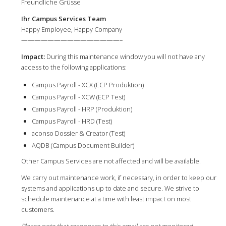
Freundliche Grüsse
Ihr Campus Services Team
Happy Employee, Happy Company
———————————————–
Impact:
During this maintenance window you will not have any
access to the following applications:
Campus Payroll - XCX (ECP Produktion)
Campus Payroll - XCW (ECP Test)
Campus Payroll - HRP (Produktion)
Campus Payroll - HRD (Test)
aconso Dossier & Creator (Test)
AQDB (Campus Document Builder)
Other Campus Services are not affected and will be available.
We carry out maintenance work, if necessary, in order to keep our
systems and applications up to date and secure. We strive to
schedule maintenance at a time with least impact on most
customers.