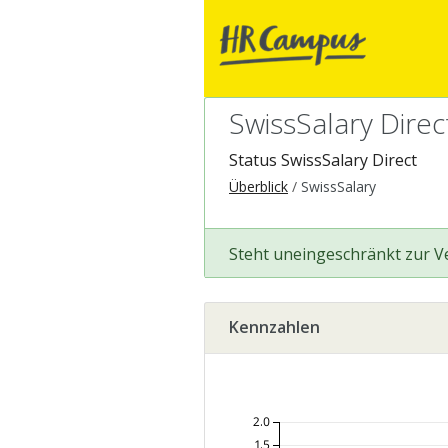
SwissSalary Direc
Status SwissSalary Direct
Überblick
SwissSalary
Steht uneingeschränkt zur 
Kennzahlen
2.0
1.5