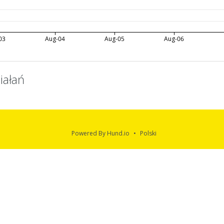
03
Aug-04
Aug-05
Aug-06
iałań
Powered By Hund.io
Polski