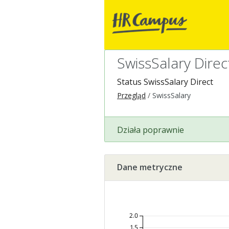
SwissSalary Direc
Status SwissSalary Direct
Przegląd
SwissSalary
Działa poprawnie
Dane metryczne
2.0
1.5