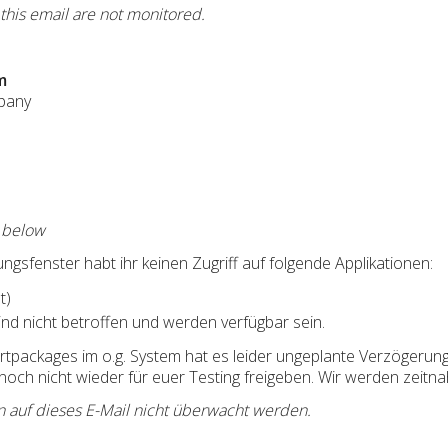
 this email are not monitored.
m
pany
e below
gsfenster habt ihr keinen Zugriff auf folgende Applikationen:
t)
nd nicht betroffen und werden verfügbar sein.
ortpackages im o.g. System hat es leider ungeplante Verzögerun
noch nicht wieder für euer Testing freigeben. Wir werden zeitna
n auf dieses E-Mail nicht überwacht werden.