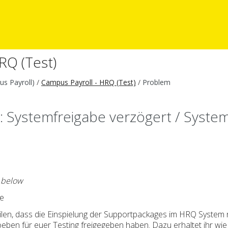
RQ (Test)
s Payroll)
Campus Payroll - HRQ (Test)
Problem
Systemfreigabe verzögert / System
e below
de
eilen, dass die Einspielung der Supportpackages im HRQ Syste
oeben für euer Testing freigegeben haben. Dazu erhaltet ihr 