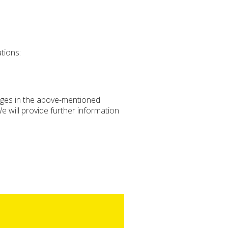
tions:
kages in the above-mentioned
We will provide further information