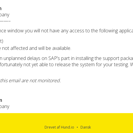
m
pany
——–
ce window you will not have any access to the following applica
t)
ot affected and will be available.
n unplanned delays on SAP’s part in installing the support pac
fortunately not yet able to release the system for your testing. 
 this email are not monitored.
m
pany
Drevet af Hund.io
Dansk