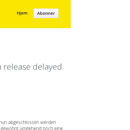
Hjem
Abonner
 release delayed
m nun abgeschlossen werden
wie gewohnt umgehend noch eine