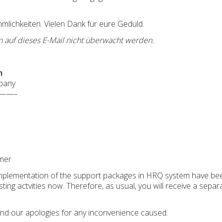
hmlichkeiten. Vielen Dank für eure Geduld.
n auf dieses E-Mail nicht überwacht werden.
m
pany
——–
mer
implementation of the support packages in HRQ system have been
ting actvities now. Therefore, as usual, you will receive a separ
and our apologies for any inconvenience caused.