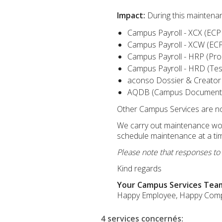
Impact:
During this maintenan
Campus Payroll - XCX (ECP
Campus Payroll - XCW (ECP
Campus Payroll - HRP (Pro
Campus Payroll - HRD (Tes
aconso Dossier & Creator 
AQDB (Campus Document 
Other Campus Services are not 
We carry out maintenance work
schedule maintenance at a ti
Please note that responses to
Kind regards
Your Campus Services Tea
Happy Employee, Happy Com
4 services concernés
: