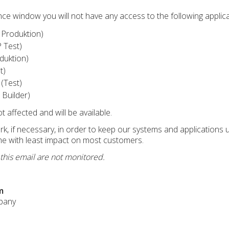
ce window you will not have any access to the following applica
 Produktion)
 Test)
duktion)
t)
(Test)
Builder)
affected and will be available.
, if necessary, in order to keep our systems and applications u
me with least impact on most customers.
 this email are not monitored.
m
pany